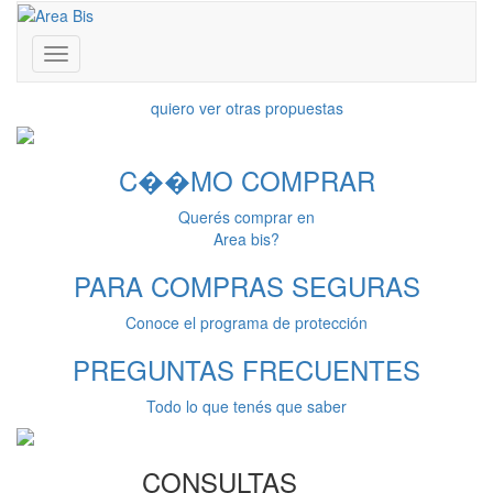
Franklin D. Roosevelt 3430 - Coghlan - CABA - Bs. As.
011 4806-0081 | 011 7181-0333
www.areabis.com.ar
Toggle
El código buscado ha dejado de comercializarse
navigation
quiero ver otras propuestas
C��MO
COMPRAR
Querés comprar en
Area bis?
PARA COMPRAS
SEGURAS
Conoce el programa de protección
PREGUNTAS
FRECUENTES
Todo lo que tenés que saber
CONSULTAS