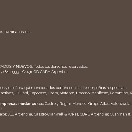
s, luminarias, etc.
ADOS Y NUEVOS. Todos los derechos reservados.
11 7181-0333 - C1430GD CABA Argentina
pos y diseños aquí mencionados pertenecen a sus compañias respectivas.
activos, Giuliani, Caporaso, Tisera, Materyn, Erasmo, Manifesto, Portantino,
y empresas mudanceras:
Castro y Regini, Mendez, Grupo Atlas, Valenzuela
nz
ace; JLL Argentina, Casstro Cranwell & Weiss, CBRE Argentina; Cushman &