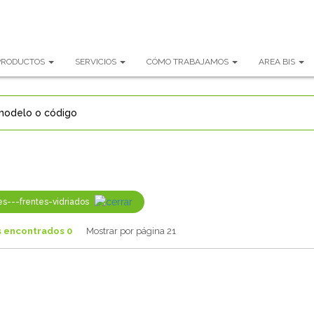
PRODUCTOS
SERVICIOS
CÓMO TRABAJAMOS
AREA BIS
es---frentes-vidriados
s
encontrados
0
Mostrar por página 21