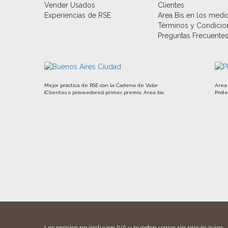
Vender Usados
Clientes
Experiencias de RSE
Area Bis en los medi
Términos y Condicio
Preguntas Frecuente
Mejor práctica de RSE con la Cadena de Valor
Area 
(Clientes o proveedores) primer premio: Area bis
Prote
Los precios no incluyen IVA y pueden variar sin previo aviso.