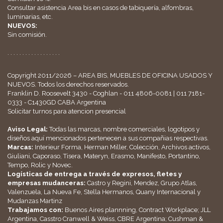
Consultar asistencia Area bis en casos de tabiquería, alfombras,
luminarias, etc.
NUEVOS:
Sin comisión.
. . . . . . . . . . . . . . . . . .
Copyright 2011/2026 – AREA BIS, MUEBLES DE OFICINA USADOS Y
NUEVOS. Todos los derechos reservados.
Franklin D. Roosevelt 3430 - Coghlan - 011 4806-0081 | 011 7181-
0333 - C1430GD CABA Argentina
Solicitar turnos para atencion presencial
Aviso Legal:
Todas las marcas, nombre comerciales, logotipos y
diseños aquí mencionados pertenecen a sus compañias respectivas.
Marcas:
Interieur Forma, Herman Miller, Colección, Archivos activos,
Giuliani, Caporaso, Tisera, Materyn, Erasmo, Manifesto, Portantino,
Tempo, Rolic y Novec.
Logísticas de entrega a través de expresos, fletes y
empresas mudanceras:
Castro y Regini, Mendez, Grupo Atlas,
Valenzuela, La Nueva Fe, Stella Hermanos, Quany Internacional y
Mudanzas Martinz
Trabajamos con:
Buenos Aires plannning, Contract Workplace; JLL
Argentina, Casstro Cranwell & Weiss, CBRE Argentina; Cushman &