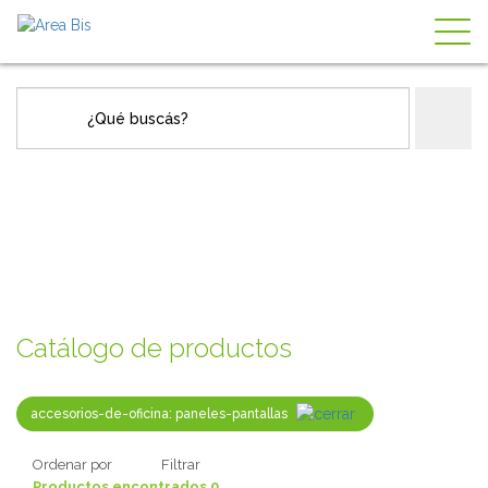
Togg
navig
Catálogo de productos
accesorios-de-oficina: paneles-pantallas
Ordenar por
Filtrar
Productos
encontrados
0