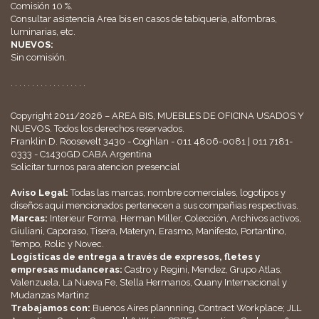
Comisión 10 %.
Consultar asistencia Area bis en casos de tabiquería, alfombras,
luminarias, etc.
NUEVOS:
Sin comisión.
. . . . . . . . . . . . . . . . . .
Copyright 2011/2026 – AREA BIS, MUEBLES DE OFICINA USADOS Y
NUEVOS. Todos los derechos reservados.
Franklin D. Roosevelt 3430 - Coghlan - 011 4806-0081 | 011 7181-
0333 - C1430GD CABA Argentina
Solicitar turnos para atencion presencial
Aviso Legal:
Todas las marcas, nombre comerciales, logotipos y
diseños aquí mencionados pertenecen a sus compañias respectivas.
Marcas:
Interieur Forma, Herman Miller, Colección, Archivos activos,
Giuliani, Caporaso, Tisera, Materyn, Erasmo, Manifesto, Portantino,
Tempo, Rolic y Novec.
Logísticas de entrega a través de expresos, fletes y
empresas mudanceras:
Castro y Regini, Mendez, Grupo Atlas,
Valenzuela, La Nueva Fe, Stella Hermanos, Quany Internacional y
Mudanzas Martinz
Trabajamos con:
Buenos Aires plannning, Contract Workplace; JLL