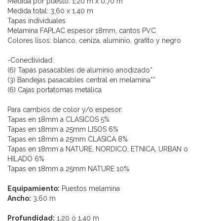
Medida por puesto: 1,20 m x 0,70 m
Medida total: 3,60 x 1,40 m
Tapas individuales
Melamina FAPLAC espesor 18mm, cantos PVC
Colores lisos: blanco, ceniza, aluminio, grafito y negro
-Conectividad:
(6) Tapas pasacables de aluminio anodizado*
(3) Bandejas pasacables central en melamina**
(6) Cajas portatomas metálica
Para cambios de color y/o espesor:
Tapas en 18mm a CLASICOS 5%
Tapas en 18mm a 25mm LISOS 6%
Tapas en 18mm a 25mm CLASICA 8%
Tapas en 18mm a NATURE, NORDICO, ETNICA, URBAN o
HILADO 6%
Tapas en 18mm a 25mm NATURE 10%
Equipamiento:
Puestos melamina
Ancho:
3,60 m
Profundidad:
1,20 ó 1,40 m