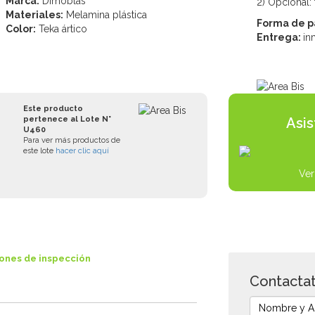
Marca:
Dimoblas
2) Opcional:
Materiales:
Melamina plástica
Forma de 
Color:
Teka ártico
Entrega:
in
Este producto
pertenece al Lote N°
Asi
U460
Para ver más productos de
este lote
hacer clic aquí
Ver
ones de inspección
Contactat