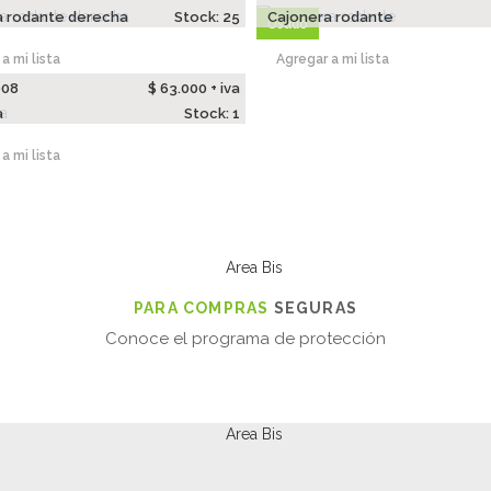
a rodante derecha
Stock: 25
Cajonera rodante
Usado
a mi lista
Agregar a mi lista
008
$ 63.000 + iva
a
Stock: 1
a mi lista
PARA COMPRAS
SEGURAS
Conoce el programa de protección