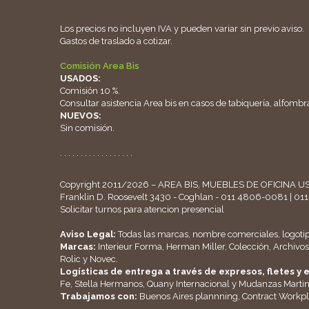
Los precios no incluyen IVA y pueden variar sin previo aviso.
Gastos de traslado a cotizar.
Comisión Area Bis
USADOS:
Comisión 10 %.
Consultar asistencia Area bis en casos de tabiquería, alfombra
NUEVOS:
Sin comisión.
. . . . . . . . . . . . . . . . . .
Copyright 2011/2026 – AREA BIS, MUEBLES DE OFICINA US
Franklin D. Roosevelt 3430 - Coghlan - 011 4806-0081 | 0
Solicitar turnos para atencion presencial
Aviso Legal:
Todas las marcas, nombre comerciales, logoti
Marcas:
Interieur Forma, Herman Miller, Colección, Archivos 
Rolic y Novec.
Logísticas de entrega a través de expresos, fletes 
Fe, Stella Hermanos, Quany Internacional y Mudanzas Marti
Trabajamos con:
Buenos Aires plannning, Contract Workpl
. . . . . . . . . . . . . . . . . .