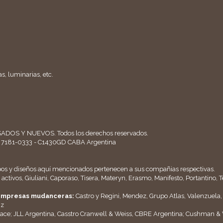
s, luminarias, etc.
ADOS Y NUEVOS. Todos los derechos reservados.
11 7181-0333 - C1430GD CABA Argentina
pos y diseños aquí mencionados pertenecen a sus compañias respectivas.
activos, Giuliani, Caporaso, Tisera, Materyn, Erasmo, Manifesto, Portantino,
y empresas mudanceras:
Castro y Regini, Mendez, Grupo Atlas, Valenzuela
nz
ace; JLL Argentina, Casstro Cranwell & Weiss, CBRE Argentina; Cushman &