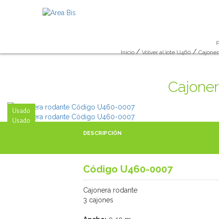
/
/
Inicio
Volver al lote U460
Cajoner
Cajoner
Usado
Usado
DESCRIPCIÓN
Código U460-0007
Cajonera rodante
3 cajones