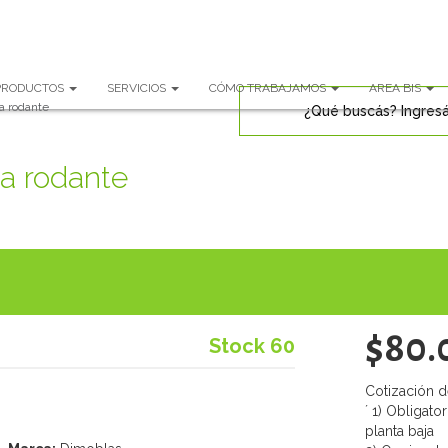
PRODUCTOS
SERVICIOS
CÓMO TRABAJAMOS
AREA BIS
a rodante
a rodante
$80.
Stock 60
Cotización d
´ 1) Obligat
planta baja