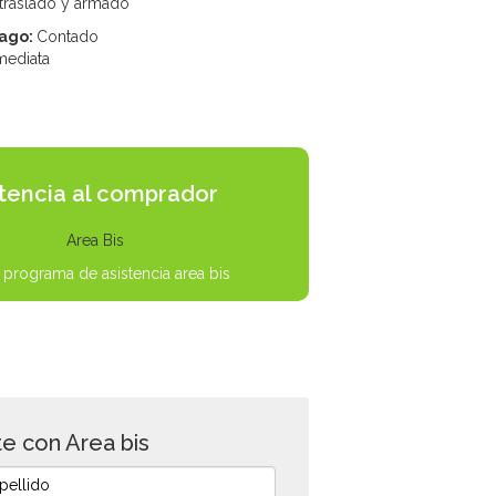
 traslado y armado
pago:
Contado
mediata
stencia al comprador
 programa de asistencia area bis
e con Area bis