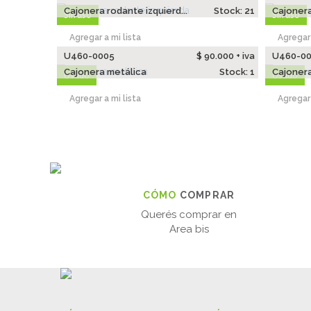
Cajonera rodante izquierd...
Stock: 21
Cajoner
Sin uso
Sin uso
Agregar a mi lista
Agregar 
U460-0005
$ 90.000 + iva
U460-0
Cajonera metálica
Stock: 1
Cajoner
Usado
Usado
Agregar a mi lista
Agregar 
CÓMO
COMPRAR
Querés comprar en
Area bis