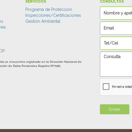
SERVICIOS
CONSULTAS
Programa de Protección
Inspecciones/Certificaciones
os
Gestión Ambiental
nes
s
bis se encuentra registrado en la Dirección Nacional de
cción de Datos Personales Registro Nº71161