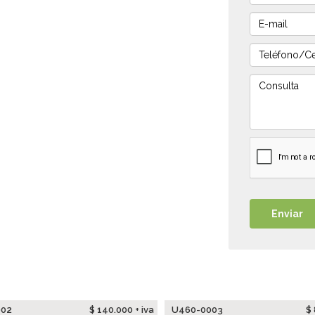
002
$ 140.000 + iva
U460-0003
$ 