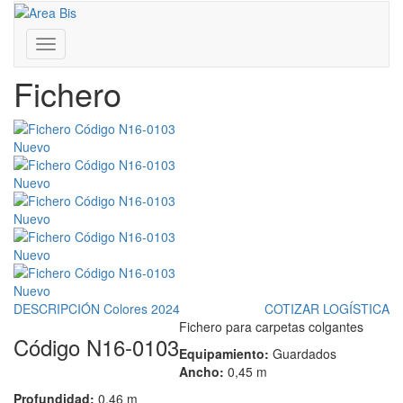
Inicio
/
Presentación de la fábrica N16
Franklin D. Roosevelt 3430 - Coghlan - CABA - Bs. As.
/
Fichero
011 4806-0081 | 011 7181-0333
www.areabis.com.ar
Toggle
navigation
Fichero
Nuevo
Nuevo
Nuevo
Nuevo
Nuevo
DESCRIPCIÓN
Colores 2024
COTIZAR LOGÍSTICA
Fichero para carpetas colgantes
Código N16-0103
Equipamiento:
Guardados
Ancho:
0,45 m
Profundidad:
0,46 m