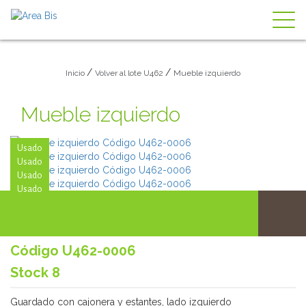
Togg
navig
/
/
Inicio
Volver al lote U462
Mueble izquierdo
Mueble izquierdo
Usado
Usado
Usado
Usado
Código U462-0006
Stock 8
Guardado con cajonera y estantes, lado izquierdo