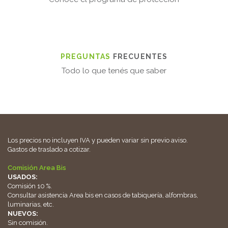
PREGUNTAS
FRECUENTES
Todo lo que tenés que saber
Los precios no incluyen IVA y pueden variar sin previo aviso.
Gastos de traslado a cotizar.
Comisión Area Bis
USADOS:
Comisión 10 %.
Consultar asistencia Area bis en casos de tabiquería, alfombras,
luminarias, etc.
NUEVOS:
Sin comisión.