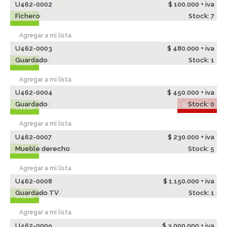
U462-0002
$ 100.000 + iva
Fichero
Stock: 7
Usado
Agregar a mi lista
U462-0003
$ 480.000 + iva
Guardado
Stock: 1
Usado
Agregar a mi lista
U462-0004
$ 450.000 + iva
Guardado
Stock: 0
Reservado
Usado
Agregar a mi lista
U462-0007
$ 230.000 + iva
Mueble derecho
Stock: 5
Usado
Agregar a mi lista
U462-0008
$ 1.150.000 + iva
Guardado TV
Stock: 1
Usado
Agregar a mi lista
U462-0009
$ 3.000.000 + iva