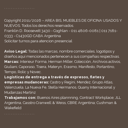
. . . . . . . . . . . . . . . . . .
Copyright 2011/2026 – AREA BIS, MUEBLES DE OFICINA USADOS Y
NUEVOS. Todos los derechos reservados.
Franklin D. Roosevelt 3430 - Coghlan - 011 4806-0081 | 011 7181-
0333 - C1430GD CABA Argentina
Solicitar turnos para atencion presencial
Aviso Legal:
Todas las marcas, nombre comerciales, logotipos y
diseños aquí mencionados pertenecen a sus compañias respectivas.
Marcas:
Interieur Forma, Herman Miller, Colección, Archivos activos,
Giuliani, Caporaso, Tisera, Materyn, Erasmo, Manifesto, Portantino,
Tempo, Rolic y Novec.
Logísticas de entrega a través de expresos, fletes y
empresas mudanceras:
Castro y Regini, Mendez, Grupo Atlas,
Valenzuela, La Nueva Fe, Stella Hermanos, Quany Internacional y
Mudanzas Martinz
Trabajamos con:
Buenos Aires plannning, Contract Workplace; JLL
Argentina, Casstro Cranwell & Weiss, CBRE Argentina; Cushman &
Wakefield
. . . . . . . . . . . . . . . . . .