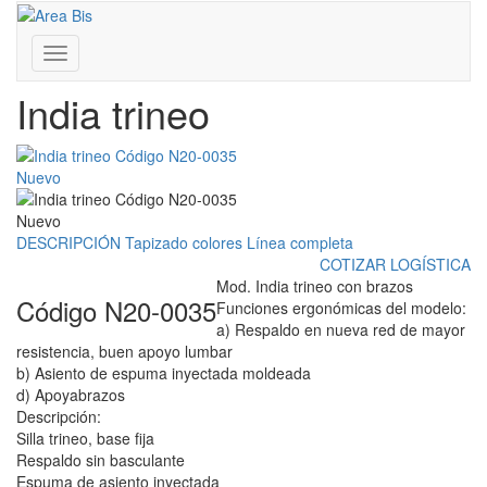
Inicio
/
Presentación de la fábrica N20
Franklin D. Roosevelt 3430 - Coghlan - CABA - Bs. As.
/
India trineo
011 4806-0081 | 011 7181-0333
www.areabis.com.ar
Toggle
navigation
India trineo
Nuevo
Nuevo
DESCRIPCIÓN
Tapizado colores
Línea completa
COTIZAR LOGÍSTICA
Mod. India trineo con brazos
Código N20-0035
Funciones ergonómicas del modelo:
a) Respaldo en nueva red de mayor
resistencia, buen apoyo lumbar
b) Asiento de espuma inyectada moldeada
d) Apoyabrazos
Descripción:
Silla trineo, base fija
Respaldo sin basculante
Espuma de asiento inyectada