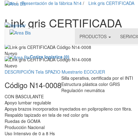
Inicio
/
Presentación de la fábrica N14
/
Link gris CERTIFICADA
Link gris CERTIFICADA
PRODUCTOS
SERVIC
Nuevo
Nuevo
Cotiza logística (0)
Nuevo
DESCRIPCIÓN
Tela SPAZIO
Muestrario ECOCUER
Silla operativa, certificada por el INTI
Código N14-0008
Estructura plástica color GRIS
Regulación neumática
CON BASCULANTE
Apoyo lumbar regulable
Apoya brazos incorporados inyectados en polipropileno con fibra.
Respaldo tapizado en tela de red color gris
Ruedas de GOMA
Producción Nacional
Uso Intensivo de 0 a 8 Hs