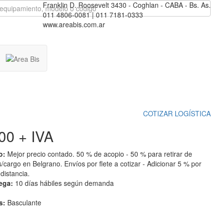
Franklin D. Roosevelt 3430 - Coghlan - CABA - Bs. As.
011 4806-0081 | 011 7181-0333
www.areabis.com.ar
COTIZAR LOGÍSTICA
200
+ IVA
o:
Mejor precio contado. 50 % de acopio - 50 % para retirar de
 s/cargo en Belgrano. Envíos por flete a cotizar - Adicionar 5 % por
distancia.
rega:
10 días hábiles según demanda
s:
Basculante