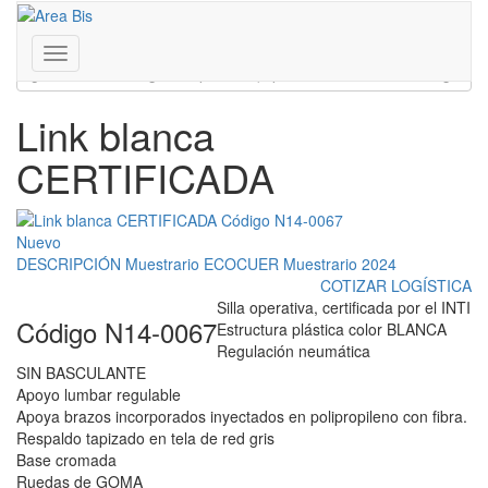
Inicio
/
Presentación de la fábrica N14
Franklin D. Roosevelt 3430 - Coghlan - CABA - Bs. As.
/
Link blanca CERTIFICADA
011 4806-0081 | 011 7181-0333
www.areabis.com.ar
Toggle
navigation
Link blanca
CERTIFICADA
Nuevo
DESCRIPCIÓN
Muestrario ECOCUER
Muestrario 2024
COTIZAR LOGÍSTICA
Silla operativa, certificada por el INTI
Código N14-0067
Estructura plástica color BLANCA
Regulación neumática
SIN BASCULANTE
Apoyo lumbar regulable
Apoya brazos incorporados inyectados en polipropileno con fibra.
Respaldo tapizado en tela de red gris
Base cromada
Ruedas de GOMA