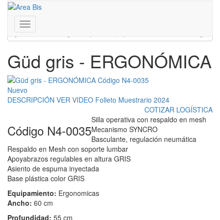
Inicio
/
Presentación de la fábrica N4
Franklin D. Roosevelt 3430 - Coghlan - CABA - Bs. As.
/
Güd gris - ERGONÓMICA
011 4806-0081 | 011 7181-0333
www.areabis.com.ar
Toggle
navigation
Güd gris - ERGONÓMICA
Nuevo
DESCRIPCIÓN
VER VIDEO
Folleto
Muestrario 2024
COTIZAR LOGÍSTICA
Silla operativa con respaldo en mesh
Código N4-0035
Mecanismo SYNCRO
Basculante, regulación neumática
Respaldo en Mesh con soporte lumbar
Apoyabrazos regulables en altura GRIS
Asiento de espuma inyectada
Base plástica color GRIS
Equipamiento:
Ergonomicas
Ancho:
60 cm
Profundidad:
55 cm