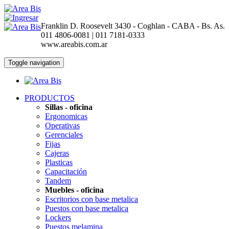
Franklin D. Roosevelt 3430 - Coghlan - CABA - Bs. As.
011 4806-0081 | 011 7181-0333
www.areabis.com.ar
Toggle navigation
PRODUCTOS
Sillas - oficina
Ergonomicas
Operativas
Gerenciales
Fijas
Cajeras
Plasticas
Capacitación
Tandem
Muebles - oficina
Escritorios con base metalica
Puestos con base metalica
Lockers
Puestos melamina