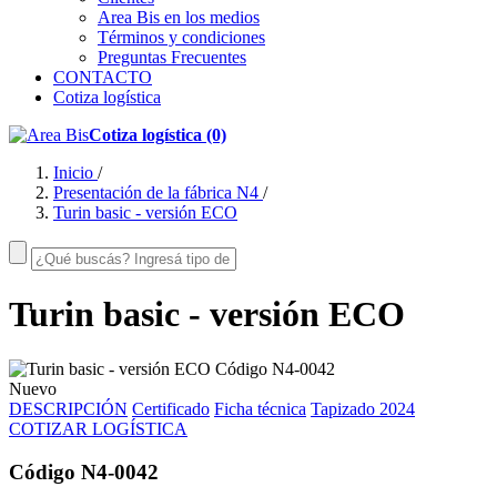
Area Bis en los medios
Términos y condiciones
Preguntas Frecuentes
CONTACTO
Cotiza logística
Cotiza logística (0)
Inicio
/
Presentación de la fábrica N4
/
Turin basic - versión ECO
Turin basic - versión ECO
Nuevo
DESCRIPCIÓN
Certificado
Ficha técnica
Tapizado 2024
COTIZAR LOGÍSTICA
Código N4-0042