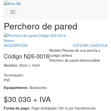
Inicio
/
Presentación de la fábrica N26
Franklin D. Roosevelt 3430 - Coghlan - CABA - Bs. As.
/
Perchero de pared
011 4806-0081 | 011 7181-0333
www.areabis.com.ar
Toggle
navigation
Perchero de pared
Nuevo
DESCRIPCIÓN
COTIZAR LOGÍSTICA
Modelo Phersia de una percha y
Código N26-0016
cuelga cartera
Perchero de pared desmontable
Medidas: 20cm x 10cm
Terminación:
PVC
Equipamiento:
Accesorios
$30.030
+ IVA
Forma de pago:
Pago anticipado 100 % por transferencia.