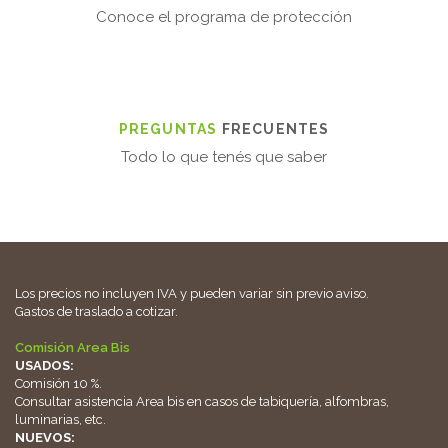
Conoce el programa de protección
PREGUNTAS
FRECUENTES
Todo lo que tenés que saber
Los precios no incluyen IVA y pueden variar sin previo aviso.
Gastos de traslado a cotizar.
Comisión Area Bis
USADOS:
Comisión 10 %.
Consultar asistencia Area bis en casos de tabiquería, alfombras,
luminarias, etc.
NUEVOS: