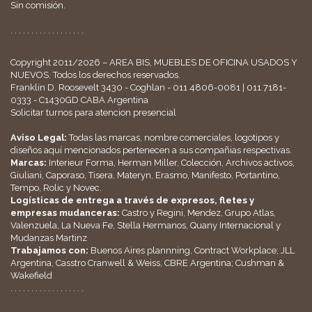
Sin comisión.
. . . . . . . . . . . . . . . . . .
Copyright 2011/2026 – AREA BIS, MUEBLES DE OFICINA USADOS Y
NUEVOS. Todos los derechos reservados.
Franklin D. Roosevelt 3430 - Coghlan - 011 4806-0081 | 011 7181-
0333 - C1430GD CABA Argentina
Solicitar turnos para atencion presencial
Aviso Legal:
Todas las marcas, nombre comerciales, logotipos y
diseños aquí mencionados pertenecen a sus compañias respectivas.
Marcas:
Interieur Forma, Herman Miller, Colección, Archivos activos,
Giuliani, Caporaso, Tisera, Materyn, Erasmo, Manifesto, Portantino,
Tempo, Rolic y Novec.
Logísticas de entrega a través de expresos, fletes y
empresas mudanceras:
Castro y Regini, Mendez, Grupo Atlas,
Valenzuela, La Nueva Fe, Stella Hermanos, Quany Internacional y
Mudanzas Martinz
Trabajamos con:
Buenos Aires plannning, Contract Workplace; JLL
Argentina, Casstro Cranwell & Weiss, CBRE Argentina; Cushman &
Wakefield
. . . . . . . . . . . . . . . . . .